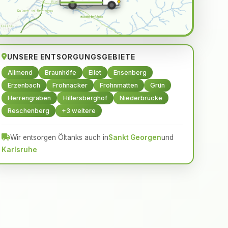
UNSERE ENTSORGUNGSGEBIETE
Allmend
Braunhöfe
Eilet
Ensenberg
Erzenbach
Frohnacker
Frohnmatten
Grün
Herrengraben
Hillersberghof
Niederbrücke
Reschenberg
+3 weitere
Wir entsorgen Öltanks auch in
Sankt Georgen
und
Karlsruhe