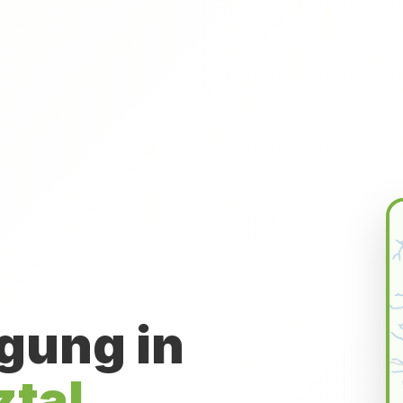
gung in
ztal