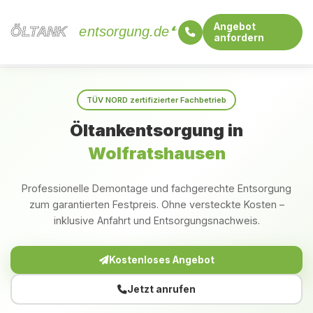
Angebot
ÖLTANK
ÖLTANK
entsorgung.de
anfordern
Startseite
Bayern
Wolfratshausen
TÜV NORD zertifizierter Fachbetrieb
Öltankentsorgung in
Wolfratshausen
Professionelle Demontage und fachgerechte Entsorgung
zum garantierten Festpreis. Ohne versteckte Kosten –
inklusive Anfahrt und Entsorgungsnachweis.
Kostenloses Angebot
Jetzt anrufen