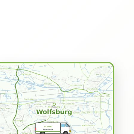
ÖLTANK
entsorgung