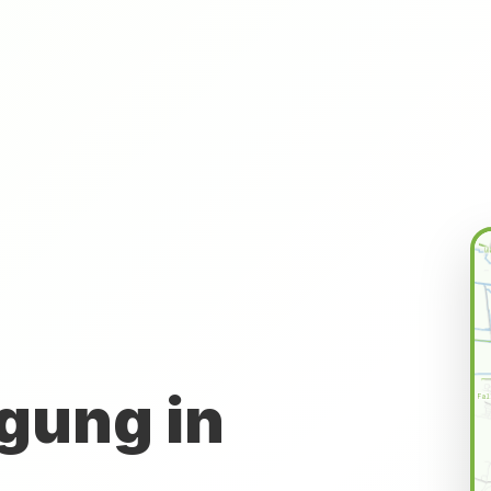
gung in