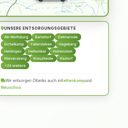
UNSERE ENTSORGUNGSGEBIETE
Alt-Wolfsburg
Barnstorf
Detmerode
Eichelkamp
Fallersleben
Hageberg
Hehlingen
Hellwinkel
Hohenstein
Klieversberg
Kreuzheide
Kästorf
+24 weitere
Wir entsorgen Öltanks auch in
Kettenkamp
und
Neuschoo