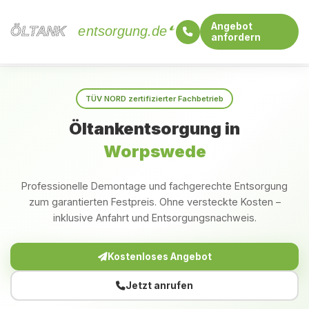
Angebot
ÖLTANK
ÖLTANK
entsorgung.de
anfordern
Startseite
Niedersachsen
Worpswede
TÜV NORD zertifizierter Fachbetrieb
Öltankentsorgung in
Worpswede
Professionelle Demontage und fachgerechte Entsorgung
zum garantierten Festpreis. Ohne versteckte Kosten –
inklusive Anfahrt und Entsorgungsnachweis.
Kostenloses Angebot
Jetzt anrufen