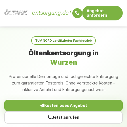
Angebot
ÖLTANK
ÖLTANK
entsorgung.de
anfordern
Startseite
Sachsen
Wurzen
TÜV NORD zertifizierter Fachbetrieb
Öltankentsorgung in
Wurzen
Professionelle Demontage und fachgerechte Entsorgung
zum garantierten Festpreis. Ohne versteckte Kosten –
inklusive Anfahrt und Entsorgungsnachweis.
Kostenloses Angebot
Jetzt anrufen