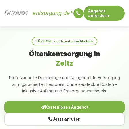
Angebot
ÖLTANK
ÖLTANK
entsorgung.de
anfordern
Startseite
Sachsen-Anhalt
Zeitz
TÜV NORD zertifizierter Fachbetrieb
Öltankentsorgung in
Zeitz
Professionelle Demontage und fachgerechte Entsorgung
zum garantierten Festpreis. Ohne versteckte Kosten –
inklusive Anfahrt und Entsorgungsnachweis.
Kostenloses Angebot
Jetzt anrufen