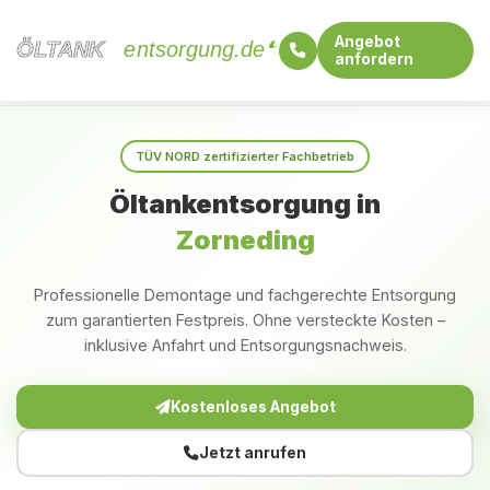
Angebot
ÖLTANK
ÖLTANK
entsorgung.de
anfordern
Startseite
Bayern
Zorneding
TÜV NORD zertifizierter Fachbetrieb
Öltankentsorgung in
Zorneding
Professionelle Demontage und fachgerechte Entsorgung
zum garantierten Festpreis. Ohne versteckte Kosten –
inklusive Anfahrt und Entsorgungsnachweis.
Kostenloses Angebot
Jetzt anrufen