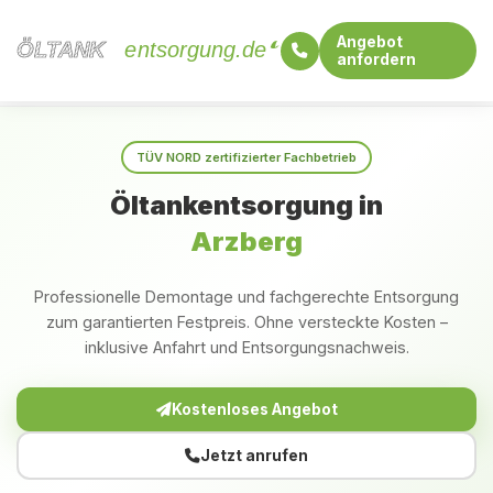
Angebot
ÖLTANK
ÖLTANK
entsorgung.de
anfordern
Startseite
Sachsen
Arzberg
TÜV NORD zertifizierter Fachbetrieb
Öltankentsorgung in
Arzberg
Professionelle Demontage und fachgerechte Entsorgung
zum garantierten Festpreis. Ohne versteckte Kosten –
inklusive Anfahrt und Entsorgungsnachweis.
Kostenloses Angebot
Jetzt anrufen