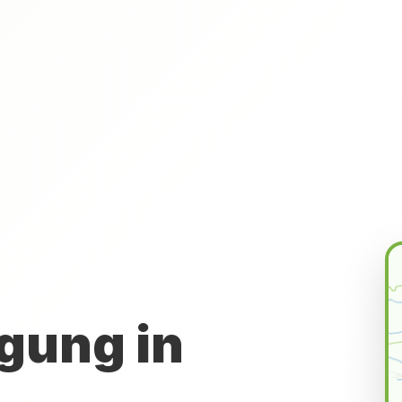
gung in