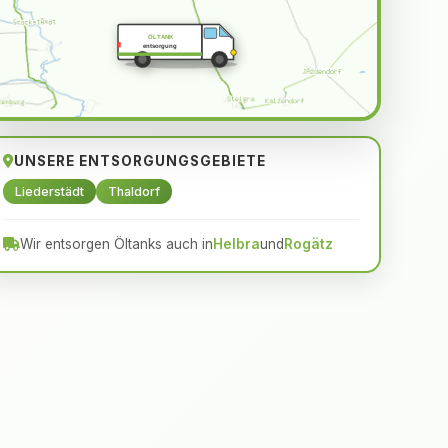
ÖLTANK
entsorgung
UNSERE ENTSORGUNGSGEBIETE
Liederstädt
Thaldorf
Wir entsorgen Öltanks auch in
Helbra
und
Rogätz