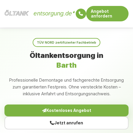
Angebot
ÖLTANK
ÖLTANK
entsorgung.de
anfordern
Startseite
Mecklenburg-Vorpommern
Barth
TÜV NORD zertifizierter Fachbetrieb
Öltankentsorgung in
Barth
Professionelle Demontage und fachgerechte Entsorgung
zum garantierten Festpreis. Ohne versteckte Kosten –
inklusive Anfahrt und Entsorgungsnachweis.
Kostenloses Angebot
Jetzt anrufen