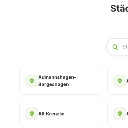
Stä
Admannshagen-
Bargeshagen
Alt Krenzlin