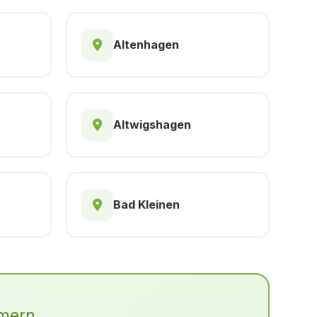
Altenhagen
Altwigshagen
Bad Kleinen
mern