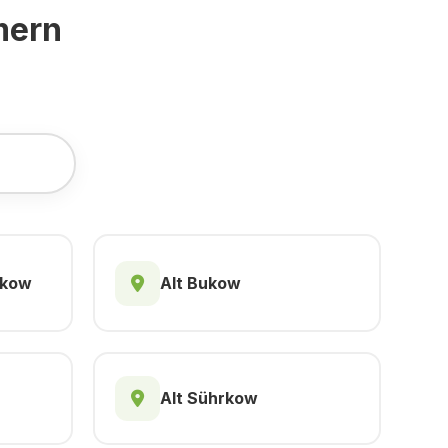
mern
skow
Alt Bukow
Alt Sührkow