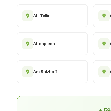
Alt Tellin
Altenpleen
Am Salzhaff
+ 59