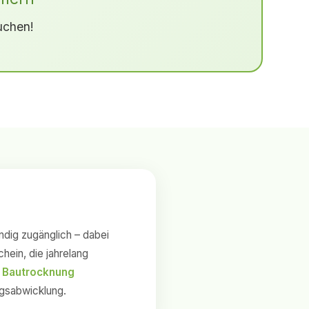
uchen!
ndig zugänglich – dabei
ein, die jahrelang
 Bautrocknung
ungsabwicklung.