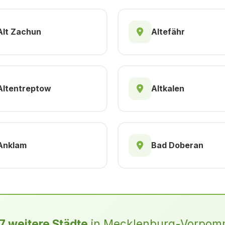
Alt Zachun
Altefähr
Altentreptow
Altkalen
Anklam
Bad Doberan
7 weitere Städte
in Mecklenburg-Vorpom