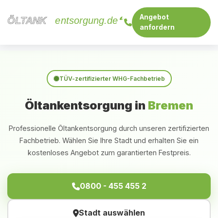
Angebot
ÖLTANK
ÖLTANK
entsorgung.de
anfordern
Startseite
/
Bremen
TÜV-zertifizierter WHG-Fachbetrieb
Öltankentsorgung in
Bremen
Professionelle Öltankentsorgung durch unseren zertifizierten
Fachbetrieb. Wählen Sie Ihre Stadt und erhalten Sie ein
kostenloses Angebot zum garantierten Festpreis.
0800 - 455 455 2
Stadt auswählen