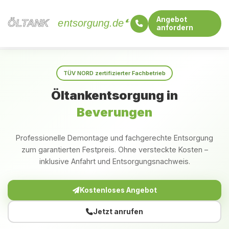
Angebot
ÖLTANK
ÖLTANK
entsorgung.de
anfordern
Startseite
Nordrhein-Westfalen
Beverungen
TÜV NORD zertifizierter Fachbetrieb
Öltankentsorgung in
Beverungen
Professionelle Demontage und fachgerechte Entsorgung
zum garantierten Festpreis. Ohne versteckte Kosten –
inklusive Anfahrt und Entsorgungsnachweis.
Kostenloses Angebot
Jetzt anrufen