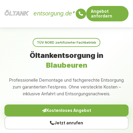
Angebot
ÖLTANK
ÖLTANK
entsorgung.de
anfordern
Startseite
Baden-Württemberg
Blaubeuren
TÜV NORD zertifizierter Fachbetrieb
Öltankentsorgung in
Blaubeuren
Professionelle Demontage und fachgerechte Entsorgung
zum garantierten Festpreis. Ohne versteckte Kosten –
inklusive Anfahrt und Entsorgungsnachweis.
Kostenloses Angebot
Jetzt anrufen