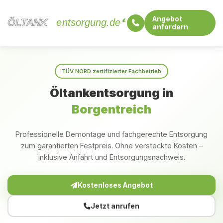
Angebot
ÖLTANK
ÖLTANK
entsorgung.de
anfordern
Startseite
Nordrhein-Westfalen
Borgentreich
TÜV NORD zertifizierter Fachbetrieb
Öltankentsorgung in
Borgentreich
Professionelle Demontage und fachgerechte Entsorgung
zum garantierten Festpreis. Ohne versteckte Kosten –
inklusive Anfahrt und Entsorgungsnachweis.
Kostenloses Angebot
Jetzt anrufen