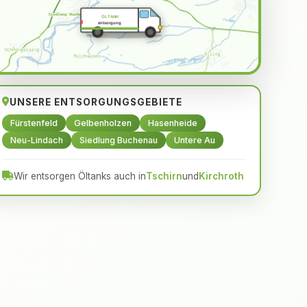
ÖLTANK
entsorgung
UNSERE ENTSORGUNGSGEBIETE
Fürstenfeld
Gelbenholzen
Hasenheide
Neu-Lindach
Siedlung Buchenau
Untere Au
Wir entsorgen Öltanks auch in
Tschirn
und
Kirchroth