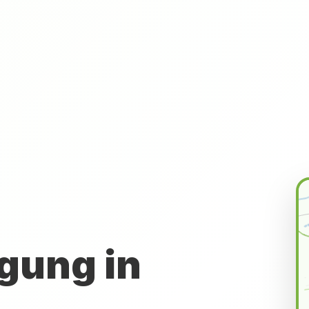
gung in