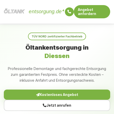
Angebot
ÖLTANK
ÖLTANK
entsorgung.de
anfordern
Startseite
Baden-Württemberg
Diessen
TÜV NORD zertifizierter Fachbetrieb
Öltankentsorgung in
Diessen
Professionelle Demontage und fachgerechte Entsorgung
zum garantierten Festpreis. Ohne versteckte Kosten –
inklusive Anfahrt und Entsorgungsnachweis.
Kostenloses Angebot
Jetzt anrufen