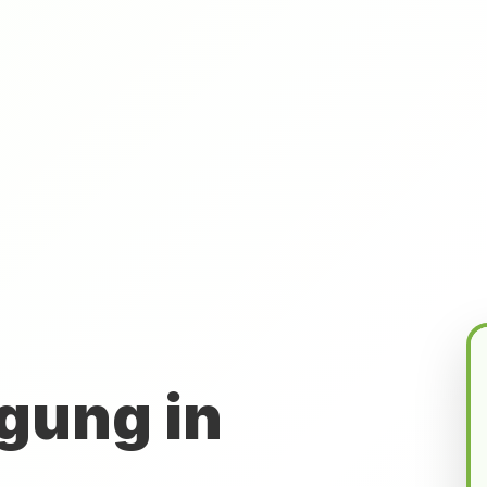
gung in