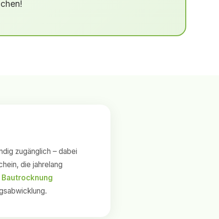
uchen!
ndig zugänglich – dabei
ein, die jahrelang
 Bautrocknung
ungsabwicklung.