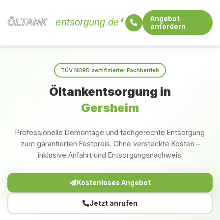
Angebot
ÖLTANK
ÖLTANK
entsorgung.de
anfordern
Startseite
Saarland
Gersheim
TÜV NORD zertifizierter Fachbetrieb
Öltankentsorgung in
Gersheim
Professionelle Demontage und fachgerechte Entsorgung
zum garantierten Festpreis. Ohne versteckte Kosten –
inklusive Anfahrt und Entsorgungsnachweis.
Kostenloses Angebot
Jetzt anrufen