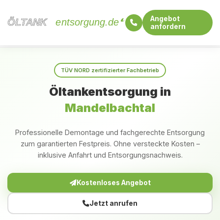
Angebot
ÖLTANK
ÖLTANK
entsorgung.de
anfordern
Startseite
Saarland
Mandelbachtal
TÜV NORD zertifizierter Fachbetrieb
Öltankentsorgung in
Mandelbachtal
Professionelle Demontage und fachgerechte Entsorgung
zum garantierten Festpreis. Ohne versteckte Kosten –
inklusive Anfahrt und Entsorgungsnachweis.
Kostenloses Angebot
Jetzt anrufen