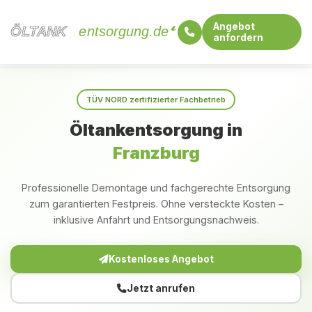
Angebot
ÖLTANK
ÖLTANK
entsorgung.de
anfordern
Startseite
Mecklenburg-Vorpommern
Franzburg
TÜV NORD zertifizierter Fachbetrieb
Öltankentsorgung in
Franzburg
Professionelle Demontage und fachgerechte Entsorgung
zum garantierten Festpreis. Ohne versteckte Kosten –
inklusive Anfahrt und Entsorgungsnachweis.
Kostenloses Angebot
Jetzt anrufen