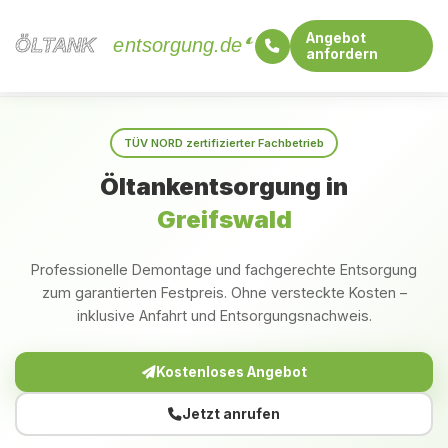
Angebot
ÖLTANK
ÖLTANK
entsorgung.de
anfordern
Startseite
Mecklenburg-Vorpommern
Greifswald
TÜV NORD zertifizierter Fachbetrieb
Öltankentsorgung in
Greifswald
Professionelle Demontage und fachgerechte Entsorgung
zum garantierten Festpreis. Ohne versteckte Kosten –
inklusive Anfahrt und Entsorgungsnachweis.
Kostenloses Angebot
Jetzt anrufen