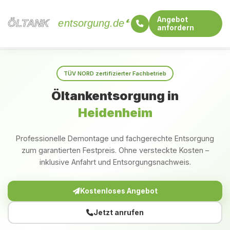
Angebot
ÖLTANK
ÖLTANK
entsorgung.de
anfordern
Startseite
Baden-Württemberg
Heidenheim
TÜV NORD zertifizierter Fachbetrieb
Öltankentsorgung in
Heidenheim
Professionelle Demontage und fachgerechte Entsorgung
zum garantierten Festpreis. Ohne versteckte Kosten –
inklusive Anfahrt und Entsorgungsnachweis.
Kostenloses Angebot
Jetzt anrufen