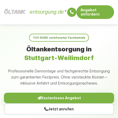
Angebot
ÖLTANK
ÖLTANK
entsorgung.de
anfordern
Startseite
Baden-Württemberg
Stuttgart-Weilimdorf
TÜV NORD zertifizierter Fachbetrieb
Öltankentsorgung in
Stuttgart-Weilimdorf
Professionelle Demontage und fachgerechte Entsorgung
zum garantierten Festpreis. Ohne versteckte Kosten –
inklusive Anfahrt und Entsorgungsnachweis.
Kostenloses Angebot
Jetzt anrufen