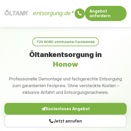
Angebot
ÖLTANK
ÖLTANK
entsorgung.de
anfordern
Startseite
Brandenburg
Honow
TÜV NORD zertifizierter Fachbetrieb
Öltankentsorgung in
Honow
Professionelle Demontage und fachgerechte Entsorgung
zum garantierten Festpreis. Ohne versteckte Kosten –
inklusive Anfahrt und Entsorgungsnachweis.
Kostenloses Angebot
Jetzt anrufen