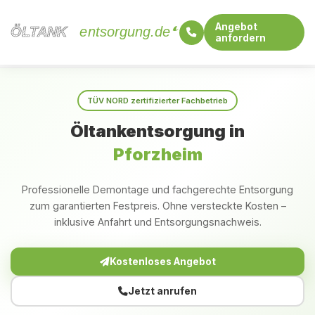
Angebot
ÖLTANK
ÖLTANK
entsorgung.de
anfordern
Startseite
Baden-Württemberg
Pforzheim
TÜV NORD zertifizierter Fachbetrieb
Öltankentsorgung in
Pforzheim
Professionelle Demontage und fachgerechte Entsorgung
zum garantierten Festpreis. Ohne versteckte Kosten –
inklusive Anfahrt und Entsorgungsnachweis.
Kostenloses Angebot
Jetzt anrufen