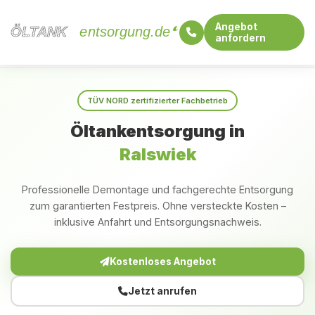
Angebot
ÖLTANK
ÖLTANK
entsorgung.de
anfordern
Startseite
Mecklenburg-Vorpommern
Ralswiek
TÜV NORD zertifizierter Fachbetrieb
Öltankentsorgung in
Ralswiek
Professionelle Demontage und fachgerechte Entsorgung
zum garantierten Festpreis. Ohne versteckte Kosten –
inklusive Anfahrt und Entsorgungsnachweis.
Kostenloses Angebot
Jetzt anrufen