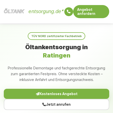
Angebot
ÖLTANK
ÖLTANK
entsorgung.de
anfordern
Startseite
Nordrhein-Westfalen
Ratingen
TÜV NORD zertifizierter Fachbetrieb
Öltankentsorgung in
Ratingen
Professionelle Demontage und fachgerechte Entsorgung
zum garantierten Festpreis. Ohne versteckte Kosten –
inklusive Anfahrt und Entsorgungsnachweis.
Kostenloses Angebot
Jetzt anrufen