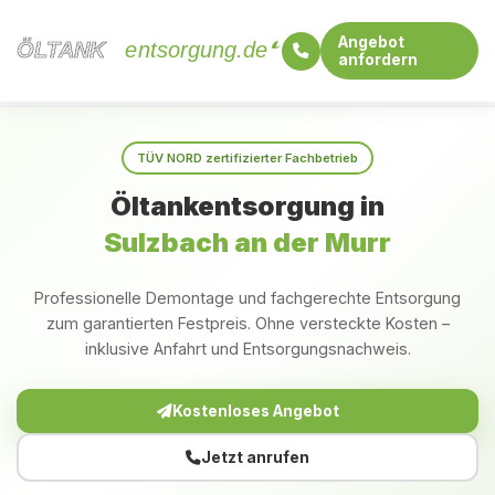
Angebot
ÖLTANK
ÖLTANK
entsorgung.de
anfordern
Startseite
Baden-Württemberg
Sulzbach an der Murr
TÜV NORD zertifizierter Fachbetrieb
Öltankentsorgung in
Sulzbach an der Murr
Professionelle Demontage und fachgerechte Entsorgung
zum garantierten Festpreis. Ohne versteckte Kosten –
inklusive Anfahrt und Entsorgungsnachweis.
Kostenloses Angebot
Jetzt anrufen