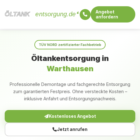
Angebot
ÖLTANK
ÖLTANK
entsorgung.de
anfordern
Startseite
Baden-Württemberg
Warthausen
TÜV NORD zertifizierter Fachbetrieb
Öltankentsorgung in
Warthausen
Professionelle Demontage und fachgerechte Entsorgung
zum garantierten Festpreis. Ohne versteckte Kosten –
inklusive Anfahrt und Entsorgungsnachweis.
Kostenloses Angebot
Jetzt anrufen