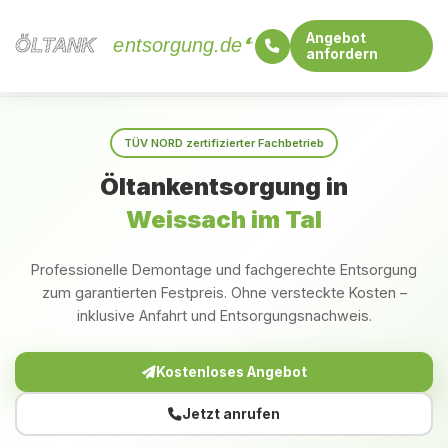
Angebot
ÖLTANK
ÖLTANK
entsorgung.de
anfordern
Startseite
Baden-Württemberg
Weissach im Tal
TÜV NORD zertifizierter Fachbetrieb
Öltankentsorgung in
Weissach im Tal
Professionelle Demontage und fachgerechte Entsorgung
zum garantierten Festpreis. Ohne versteckte Kosten –
inklusive Anfahrt und Entsorgungsnachweis.
Kostenloses Angebot
Jetzt anrufen