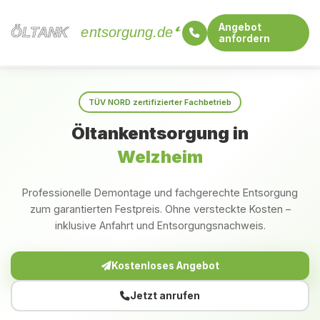
Angebot
ÖLTANK
ÖLTANK
entsorgung.de
anfordern
Startseite
Baden-Württemberg
Welzheim
TÜV NORD zertifizierter Fachbetrieb
Öltankentsorgung in
Welzheim
Professionelle Demontage und fachgerechte Entsorgung
zum garantierten Festpreis. Ohne versteckte Kosten –
inklusive Anfahrt und Entsorgungsnachweis.
Kostenloses Angebot
Jetzt anrufen