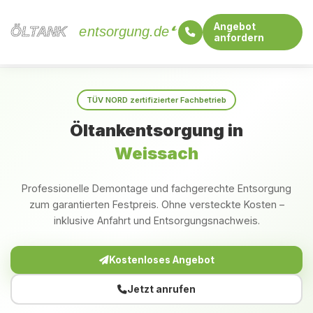
Angebot
ÖLTANK
ÖLTANK
entsorgung.de
anfordern
Startseite
Baden-Württemberg
Weissach
TÜV NORD zertifizierter Fachbetrieb
Öltankentsorgung in
Weissach
Professionelle Demontage und fachgerechte Entsorgung
zum garantierten Festpreis. Ohne versteckte Kosten –
inklusive Anfahrt und Entsorgungsnachweis.
Kostenloses Angebot
Jetzt anrufen