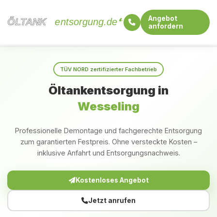
Angebot
ÖLTANK
ÖLTANK
entsorgung.de
anfordern
Startseite
Nordrhein-Westfalen
Wesseling
TÜV NORD zertifizierter Fachbetrieb
Öltankentsorgung in
Wesseling
Professionelle Demontage und fachgerechte Entsorgung
zum garantierten Festpreis. Ohne versteckte Kosten –
inklusive Anfahrt und Entsorgungsnachweis.
Kostenloses Angebot
Jetzt anrufen