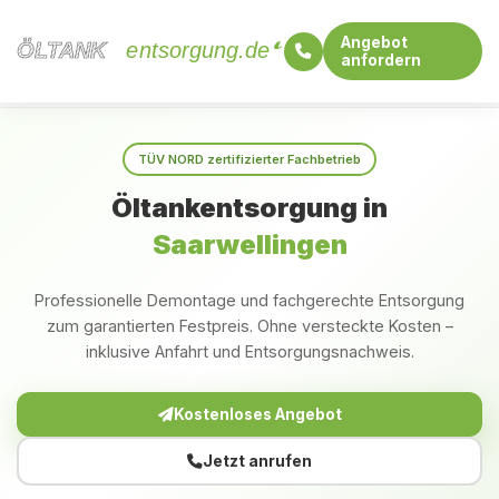
Angebot
ÖLTANK
ÖLTANK
entsorgung.de
anfordern
Startseite
Saarland
Saarwellingen
TÜV NORD zertifizierter Fachbetrieb
Öltankentsorgung in
Saarwellingen
Professionelle Demontage und fachgerechte Entsorgung
zum garantierten Festpreis. Ohne versteckte Kosten –
inklusive Anfahrt und Entsorgungsnachweis.
Kostenloses Angebot
Jetzt anrufen